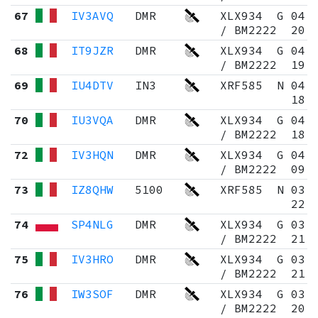
67
IV3AVQ
DMR
XLX934 G
04.
/ BM2222
20:
68
IT9JZR
DMR
XLX934 G
04.
/ BM2222
19:
69
IU4DTV
IN3
XRF585 N
04.
18:
70
IU3VQA
DMR
XLX934 G
04.
/ BM2222
18:
72
IV3HQN
DMR
XLX934 G
04.
/ BM2222
09:
73
IZ8QHW
5100
XRF585 N
03.
22:
74
SP4NLG
DMR
XLX934 G
03.
/ BM2222
21:
75
IV3HRO
DMR
XLX934 G
03.
/ BM2222
21:
76
IW3SOF
DMR
XLX934 G
03.
/ BM2222
20: