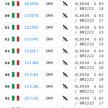
78
IK3PDD
DMR
XLX934 G
03.
/ BM2222
18:
80
IU3BTB
DMR
XLX934 G
03.
/ BM2222
17:
81
IZ2ZRU
DMR
XLX934 G
03.
/ BM2222
15:
82
IU3VPE
DMR
XLX934 G
03.
/ BM2222
15:
83
IV3DET
DMR
XLX934 G
03.
/ BM2222
14:
84
IV3JWS
DMR
XLX934 G
03.
/ BM2222
10:
88
IV3LBX
DMR
XLX934 G
02.
/ BM2222
19:
90
IV3LNQ
DMR
XLX934 G
02.
/ BM2222
17:
92
IK7LKD
DMR
XLX934 G
02.
/ BM2222
17: