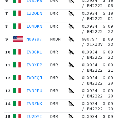
6
IV3JKB
DMR
XLX934 G
10.
/ BM2222
06:
7
IZ2ODN
DMR
XLX934 G
10.
/ BM2222
01:
8
IU4DKN
DMR
XLX934 G
09.
/ BM2222
22:
9
N00797
NXDN
N00797 B
09.
/ XLXJDV
22:
10
IV3GKL
DMR
XLX934 G
09.
/ BM2222
22:
11
IV3XPP
DMR
XLX934 G
09.
/ BM2222
21:
12
IW9FQJ
DMR
XLX934 G
09.
/ BM2222
20:
13
IV3JFU
DMR
XLX934 G
09.
/ BM2222
20:
14
IV3ZNK
DMR
XLX934 G
09.
/ BM2222
20:
15
IU2DYI
DMR
XLX934 G
09.