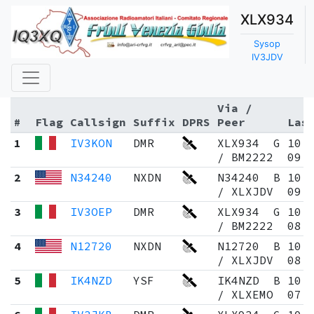
XLX934
Sysop
IV3JDV
Via /
#
Flag
Callsign
Suffix
DPRS
Peer
Las
1
IV3KON
DMR
XLX934 G
10.
/ BM2222
09:
2
N34240
NXDN
N34240 B
10.
/ XLXJDV
09:
3
IV3OEP
DMR
XLX934 G
10.
/ BM2222
08:
4
N12720
NXDN
N12720 B
10.
/ XLXJDV
08:
5
IK4NZD
YSF
IK4NZD B
10.
/ XLXEMO
07: